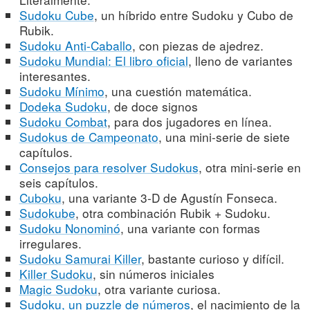
Sudoku Cube
, un híbrido entre Sudoku y Cubo de
Rubik.
Sudoku Anti-Caballo
, con piezas de ajedrez.
Sudoku Mundial: El libro oficial
, lleno de variantes
interesantes.
Sudoku Mínimo
, una cuestión matemática.
Dodeka Sudoku
, de doce signos
Sudoku Combat
, para dos jugadores en línea.
Sudokus de Campeonato
, una mini-serie de siete
capítulos.
Consejos para resolver Sudokus
, otra mini-serie en
seis capítulos.
Cuboku
, una variante 3-D de Agustín Fonseca.
Sudokube
, otra combinación Rubik + Sudoku.
Sudoku Nonominó
, una variante con formas
irregulares.
Sudoku Samurai Killer
, bastante curioso y difícil.
Killer Sudoku
, sin números iniciales
Magic Sudoku
, otra variante curiosa.
Sudoku, un puzzle de números
, el nacimiento de la