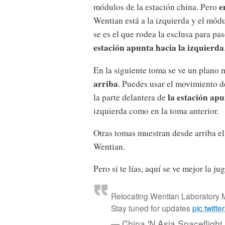
e
módulos de la estación china. Pero
Wentian está a la izquierda y el módu
se es el que rodea la esclusa para pa
estación apunta hacia la izquierda
En la siguiente toma se ve un plano m
arriba
. Puedes usar el movimiento d
la estación apu
la parte delantera de
izquierda como en la toma anterior.
Otras tomas muestran desde arriba el 
Wentian.
Pero si te lías, aquí se ve mejor la 
Relocating Wentian Laboratory M
Stay tuned for updates
pic.twit
— China 'N Asia Spacefligh