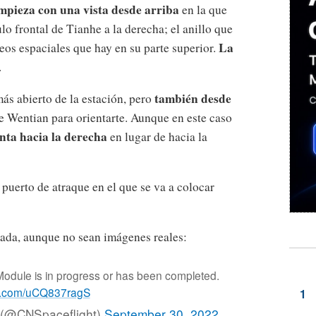
mpieza con una vista desde arriba
en la que
lo frontal de Tianhe a la derecha; el anillo que
La
seos espaciales que hay en su parte superior.
.
también desde
ás abierto de la estación, pero
e Wentian para orientarte. Aunque en este caso
nta hacia la derecha
en lugar de hacia la
puerto de atraque en el que se va a colocar
jugada, aunque no sean imágenes reales:
odule is in progress or has been completed.
ter.com/uCQ837ragS
t (@CNSpaceflight)
September 30, 2022