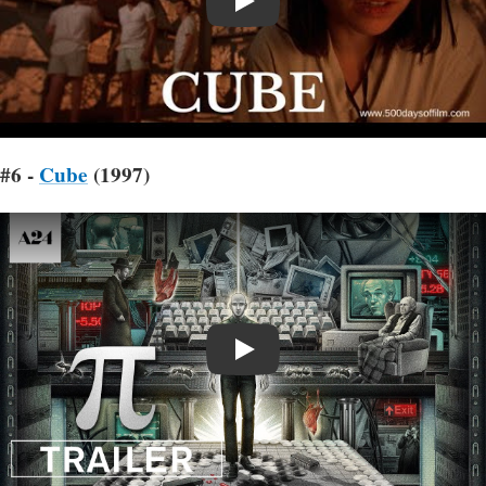
Play
#6 -
Cube
(1997)
Play