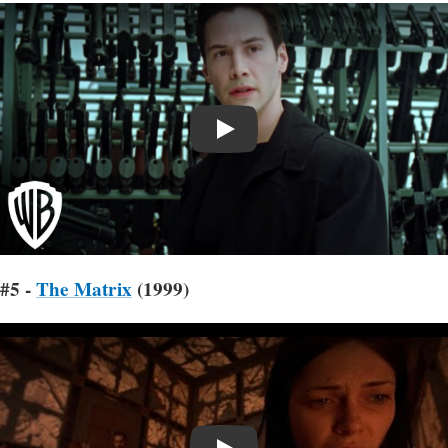
Play
#5 -
The Matrix
(1999)