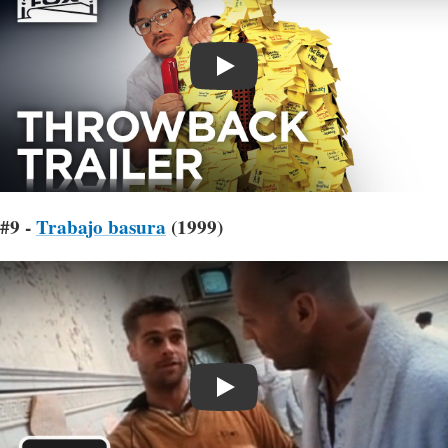
Play
#9 -
Trabajo basura
(1999)
Play