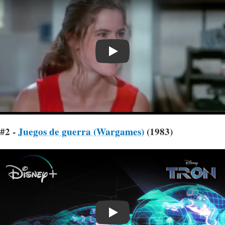
Play
#2 -
Juegos de guerra (Wargames)
(1983)
Play