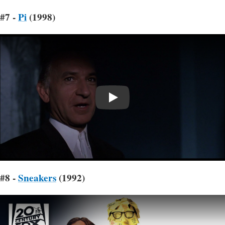
#7 -
Pi
(1998)
Play
#8 -
Sneakers
(1992)