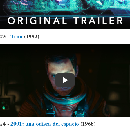
#3 -
Tron
(1982)
Play
#4 -
2001: una odisea del espacio
(1968)