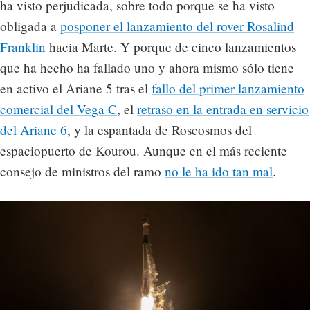
ha visto perjudicada, sobre todo porque se ha visto
obligada a
posponer el lanzamiento del rover Rosalind
Franklin
hacia Marte. Y porque de cinco lanzamientos
que ha hecho ha fallado uno y ahora mismo sólo tiene
en activo el Ariane 5 tras el
fallo del primer lanzamiento
comercial del Vega C
, el
retraso en la entrada en servicio
del Ariane 6
, y la espantada de Roscosmos del
espaciopuerto de Kourou. Aunque en el más reciente
consejo de ministros del ramo
no le ha ido tan mal
.