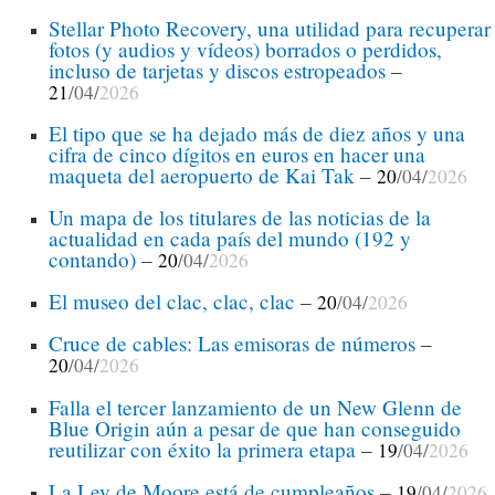
Stellar Photo Recovery, una utilidad para recuperar
fotos (y audios y vídeos) borrados o perdidos,
incluso de tarjetas y discos estropeados
–
21
/04/
2026
El tipo que se ha dejado más de diez años y una
cifra de cinco dígitos en euros en hacer una
maqueta del aeropuerto de Kai Tak
–
20
/04/
2026
Un mapa de los titulares de las noticias de la
actualidad en cada país del mundo (192 y
contando)
–
20
/04/
2026
El museo del clac, clac, clac
–
20
/04/
2026
Cruce de cables: Las emisoras de números
–
20
/04/
2026
Falla el tercer lanzamiento de un New Glenn de
Blue Origin aún a pesar de que han conseguido
reutilizar con éxito la primera etapa
–
19
/04/
2026
La Ley de Moore está de cumpleaños
–
19
/04/
2026