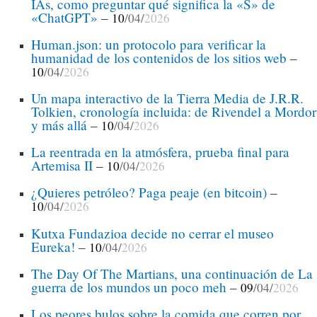
IAs, como preguntar qué significa la «S» de
«ChatGPT»
–
10
/04/
2026
Human.json: un protocolo para verificar la
humanidad de los contenidos de los sitios web
–
10
/04/
2026
Un mapa interactivo de la Tierra Media de J.R.R.
Tolkien, cronología incluida: de Rivendel a Mordor
y más allá
–
10
/04/
2026
La reentrada en la atmósfera, prueba final para
Artemisa II
–
10
/04/
2026
¿Quieres petróleo? Paga peaje (en bitcoin)
–
10
/04/
2026
Kutxa Fundazioa decide no cerrar el museo
Eureka!
–
10
/04/
2026
The Day Of The Martians, una continuación de La
guerra de los mundos un poco meh
–
09
/04/
2026
Los peores bulos sobre la comida que corren por