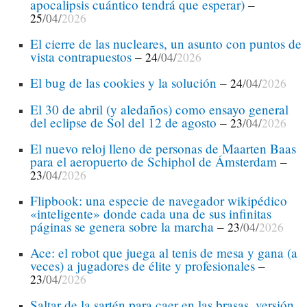
apocalipsis cuántico tendrá que esperar)
–
25
/04/
2026
El cierre de las nucleares, un asunto con puntos de
vista contrapuestos
–
24
/04/
2026
El bug de las cookies y la solución
–
24
/04/
2026
El 30 de abril (y aledaños) como ensayo general
del eclipse de Sol del 12 de agosto
–
23
/04/
2026
El nuevo reloj lleno de personas de Maarten Baas
para el aeropuerto de Schiphol de Ámsterdam
–
23
/04/
2026
Flipbook: una especie de navegador wikipédico
«inteligente» donde cada una de sus infinitas
páginas se genera sobre la marcha
–
23
/04/
2026
Ace: el robot que juega al tenis de mesa y gana (a
veces) a jugadores de élite y profesionales
–
23
/04/
2026
Saltar de la sartén para caer en las brasas, versión