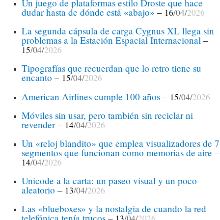
Un juego de plataformas estilo Droste que hace
dudar hasta de dónde está «abajo»
–
16
/04/
2026
La segunda cápsula de carga Cygnus XL llega sin
problemas a la Estación Espacial Internacional
–
15
/04/
2026
Tipografías que recuerdan que lo retro tiene su
encanto
–
15
/04/
2026
American Airlines cumple 100 años
–
15
/04/
2026
Móviles sin usar, pero también sin reciclar ni
revender
–
14
/04/
2026
Un «reloj blandito» que emplea visualizadores de 7
segmentos que funcionan como memorias de aire
–
14
/04/
2026
Unicode a la carta: un paseo visual y un poco
aleatorio
–
13
/04/
2026
Las «blueboxes» y la nostalgia de cuando la red
telefónica tenía trucos
–
13
/04/
2026