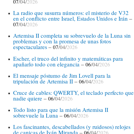
07
/04/
2026
La radio que susurra números: el misterio de V32
en el conflicto entre Israel, Estados Unidos e Irán
–
07
/04/
2026
Artemisa II completa su sobrevuelo de la Luna sin
problemas y con la promesa de unas fotos
espectaculares
–
07
/04/
2026
Escher, el truco del infinito y matemáticas para
apañarlo todo con elegancia
–
06
/04/
2026
El mensaje póstumo de Jim Lovell para la
tripulación de Artemisa II
–
06
/04/
2026
Cruce de cables: QWERTY, el teclado perfecto que
nadie quiere
–
06
/04/
2026
Todo listo para que la misión Artemisa II
sobrevuele la Luna
–
06
/04/
2026
Los fascinantes, descabellados (y ruidosos) relojes
de canicas de Iván Miranda
–
06
/04/
2026