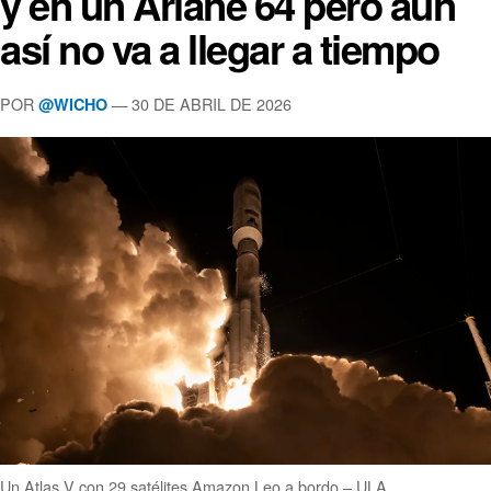
y en un Ariane 64 pero aún
así no va a llegar a tiempo
POR
— 30 DE ABRIL DE 2026
@WICHO
Un Atlas V con 29 satélites Amazon Leo a bordo – ULA