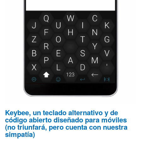
Keybee, un teclado alternativo y de
código abierto diseñado para móviles
(no triunfará, pero cuenta con nuestra
simpatía)