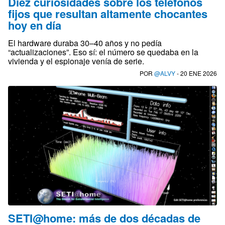
Diez curiosidades sobre los teléfonos
fijos que resultan altamente chocantes
hoy en día
El hardware duraba 30–40 años y no pedía
“actualizaciones”. Eso sí: el número se quedaba en la
vivienda y el espionaje venía de serie.
POR
@ALVY
- 20 ENE 2026
SETI@home: más de dos décadas de