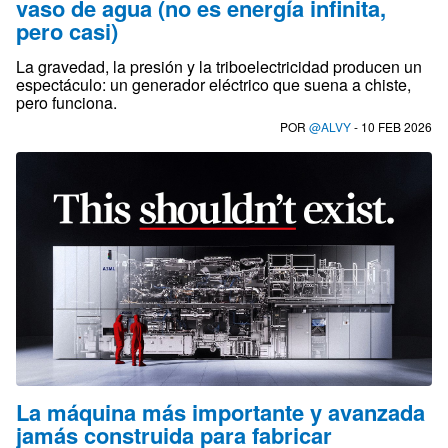
vaso de agua (no es energía infinita,
pero casi)
La gravedad, la presión y la triboelectricidad producen un
espectáculo: un generador eléctrico que suena a chiste,
pero funciona.
POR
@ALVY
- 10 FEB 2026
La máquina más importante y avanzada
jamás construida para fabricar