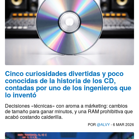
Cinco curiosidades divertidas y poco
conocidas de la historia de los CD,
contadas por uno de los ingenieros que
lo inventó
Decisiones «técnicas» con aroma a márketing: cambios
de tamaño para ganar minutos, y una RAM prohibitiva que
acabó costando calderilla.
POR
@ALVY
- 6 MAR 2026